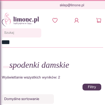
Skip
sklep@limone.pl
to
content
Szukaj
Szukaj
spodenki damskie
Wyświetlanie wszystkich wyników: 2
Filtry