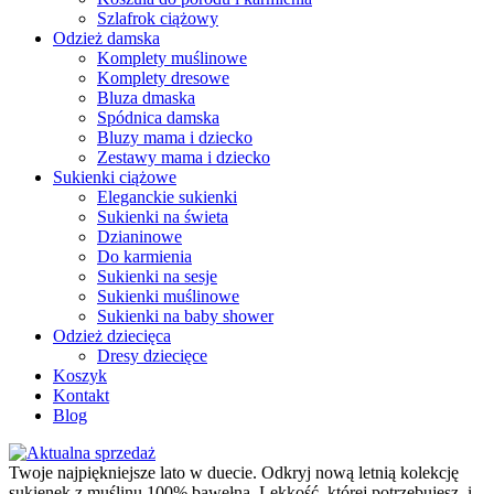
Szlafrok ciążowy
Odzież damska
Komplety muślinowe
Komplety dresowe
Bluza dmaska
Spódnica damska
Bluzy mama i dziecko
Zestawy mama i dziecko
Sukienki ciążowe
Eleganckie sukienki
Sukienki na świeta
Dzianinowe
Do karmienia
Sukienki na sesje
Sukienki muślinowe
Sukienki na baby shower
Odzież dziecięca
Dresy dziecięce
Koszyk
Kontakt
Blog
Twoje najpiękniejsze lato w duecie. Odkryj nową letnią kolekcję
sukienek z muślinu 100% bawełna. Lekkość, której potrzebujesz, i