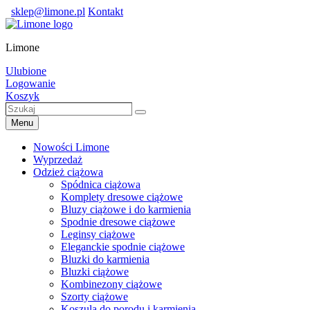
Skip
sklep@limone.pl
Kontakt
to
content
Limone
Ulubione
Logowanie
Koszyk
Szukaj
Szukaj
Menu
Nowości Limone
Wyprzedaż
Odzież ciążowa
Spódnica ciążowa
Komplety dresowe ciążowe
Bluzy ciążowe i do karmienia
Spodnie dresowe ciążowe
Leginsy ciążowe
Eleganckie spodnie ciążowe
Bluzki do karmienia
Bluzki ciążowe
Kombinezony ciążowe
Szorty ciążowe
Koszula do porodu i karmienia