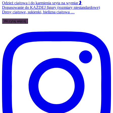
Odzież ciążowa i do karmienia szyta na wymiar🤰
Dopasowanie do KAŻDEJ figury (rozmiary niestandardowe)
Dresy ciążowe, sukienki, bielizna ciążowa …
Wczytaj więcej