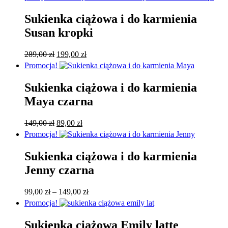
Sukienka ciążowa i do karmienia
Susan kropki
Pierwotna
Aktualna
289,00
zł
199,00
zł
cena
cena
Promocja!
wynosiła:
wynosi:
289,00 zł.
199,00 zł.
Sukienka ciążowa i do karmienia
Maya czarna
Pierwotna
Aktualna
149,00
zł
89,00
zł
cena
cena
Promocja!
wynosiła:
wynosi:
149,00 zł.
89,00 zł.
Sukienka ciążowa i do karmienia
Jenny czarna
Zakres
99,00
zł
–
149,00
zł
cen:
Promocja!
od
99,00 zł
Sukienka ciążowa Emily latte
do