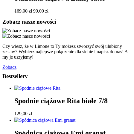
149,00 zł
Pierwotna
Aktualna
169,00
zł
99,00
zł
cena
cena
Zobacz nasze nowości
wynosiła:
wynosi:
169,00 zł.
99,00 zł.
Czy wiesz, że w Limone to Ty możesz stworzyć swój ulubiony
zestaw? Wybierz najlepsze połączenie dla siebie i napisz do nas! A
my je uszyjemy!
Zobacz
Bestsellery
Spodnie ciążowe Rita białe 7/8
129,00
zł
Spódnica ciążowa Emi granat