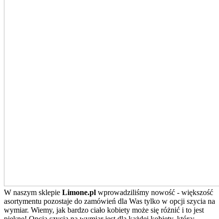
W naszym sklepie
Limone.pl
wprowadziliśmy nowość - większość
asortymentu pozostaje do zamówień dla Was tylko w opcji szycia na
wymiar. Wiemy, jak bardzo ciało kobiety może się różnić i to jest
piękne! Opcja szycia na wymiar jest dla każdej kobiety, która: